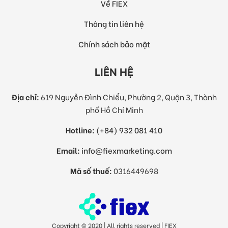
Về FIEX
Thông tin liên hệ
Chính sách bảo mật
LIÊN HỆ
Địa chỉ:
619 Nguyễn Đình Chiểu, Phường 2, Quận 3, Thành
phố Hồ Chí Minh
Hotline:
(+84) 932 081 410
Email:
info@fiexmarketing.com
Mã số thuế:
0316449698
Copyright © 2020 | All rights reserved | FIEX