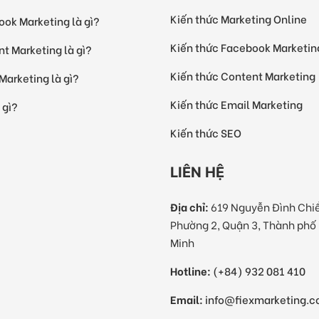
Kiến thức Marketing Online
ok Marketing là gì?
Kiến thức Facebook Marketin
t Marketing là gì?
Kiến thức Content Marketing
Marketing là gì?
Kiến thức Email Marketing
 gì?
Kiến thức SEO
LIÊN HỆ
Địa chỉ:
619 Nguyễn Đình Chi
Phường 2, Quận 3, Thành phố
Minh
Hotline:
(+84) 932 081 410
Email:
info@fiexmarketing.