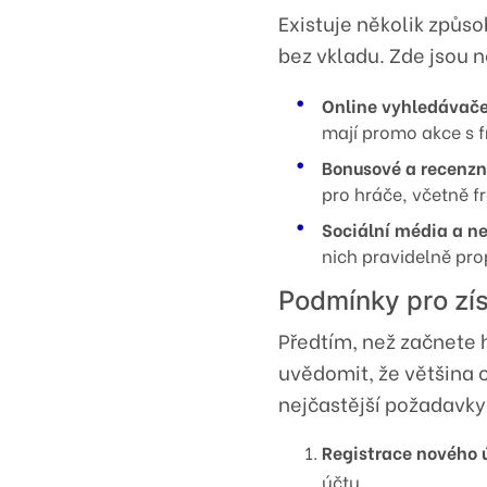
Existuje několik způso
bez vkladu. Zde jsou n
Online vyhledávače
mají promo akce s f
Bonusové a recenzn
pro hráče, včetně fr
Sociální média a ne
nich pravidelně pro
Podmínky pro zís
Předtím, než začnete hr
uvědomit, že většina c
nejčastější požadavky
Registrace nového 
účtu.