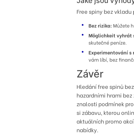
Jaké jsou výhody
Free spiny bez vkladu 
Bez rizika:
Můžete hr
Möglichkeit vyhrát 
skutečné peníze.
Experimentování s 
vám líbí, bez finanč
Závěr
Hledání free spinů be
hazardními hrami bez 
znalosti podmínek pro
si zábavu, kterou onl
aktuálních promo akcí
nabídky.