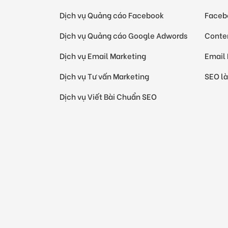
Dịch vụ Quảng cáo Facebook
Facebo
Dịch vụ Quảng cáo Google Adwords
Conten
Dịch vụ Email Marketing
Email 
Dịch vụ Tư vấn Marketing
SEO là
Dịch vụ Viết Bài Chuẩn SEO