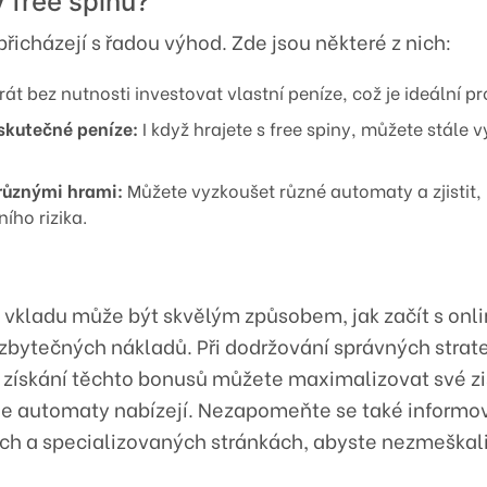
 free spinů?
přicházejí s řadou výhod. Zde jsou některé z nich:
át bez nutnosti investovat vlastní peníze, což je ideální p
skutečné peníze:
I když hrajete s free spiny, můžete stále 
různými hrami:
Můžete vyzkoušet různé automaty a zjistit, 
ního rizika.
z vkladu může být skvělým způsobem, jak začít s onl
zbytečných nákladů. Při dodržování správných strate
 získání těchto bonusů můžete maximalizovat své zis
ine automaty nabízejí. Nezapomeňte se také informo
ch a specializovaných stránkách, abyste nezmeškal