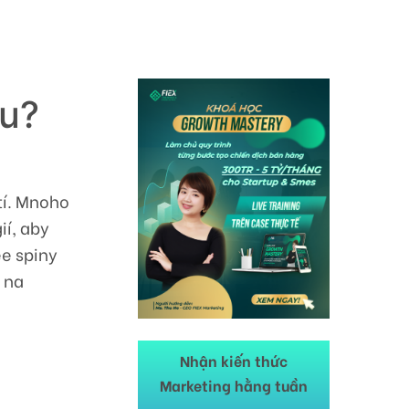
du?
tí. Mnoho
ií, aby
ee spiny
e na
Nhận kiến thức
Marketing hằng tuần