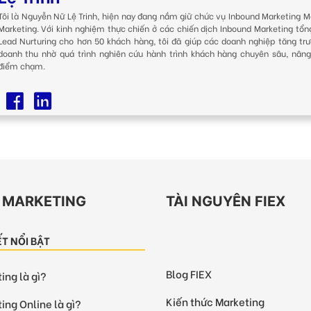
Tôi là Nguyễn Nữ Lệ Trinh, hiện nay đang nắm giữ chức vụ Inbound Marketing M
Marketing. Với kinh nghiệm thực chiến ở các chiến dịch Inbound Marketing tổn
Lead Nurturing cho hơn 50 khách hàng, tôi đã giúp các doanh nghiệp tăng trư
doanh thu nhờ quá trình nghiên cứu hành trình khách hàng chuyên sâu, nâng
điểm chạm.
EX MARKETING
TÀI NGUYÊN FIEX
IẾT NỔI BẬT
Blog FIEX
ing là gì?
Kiến thức Marketing
ing Online là gì?