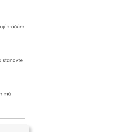
ňují hráčům
e
a stanovte
in má