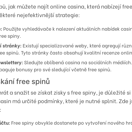
bů, jak můžete najít online casina, která nabízejí fre
ěkteré nejefektivnější strategie:
:
Použijte vyhledávače k nalezení aktuálních nabídek casin
ree spiny.
í stránky:
Existují specializované weby, které agregují růz
ee spinů. Tyto stránky často obsahují kvalitní recenze onlin
wslettery:
Sledujte oblíbená casina na sociálních médiích
paguje bonusy pro své sledující včetně free spinů.
kání free spinů
át a snažit se získat zisky s free spiny, je důležité si
asin má určité podmínky, které je nutné splnit. Zde 
:
účtu:
Free spiny obvykle dostanete po vytvoření nového h