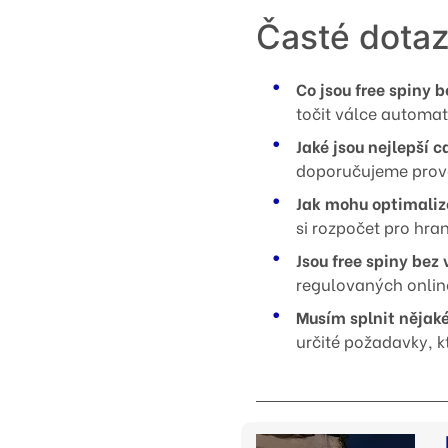
Časté dota
Co jsou free spiny 
točit válce automat
Jaké jsou nejlepší c
doporučujeme prově
Jak mohu optimaliz
si rozpočet pro hran
Jsou free spiny bez
regulovaných onlin
Musím splnit nějaké
určité požadavky, kt