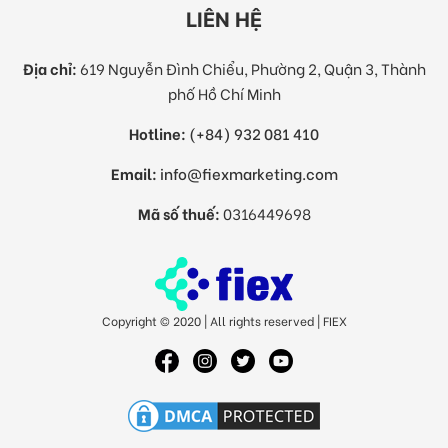
LIÊN HỆ
Địa chỉ:
619 Nguyễn Đình Chiểu, Phường 2, Quận 3, Thành
phố Hồ Chí Minh
Hotline:
(+84) 932 081 410
Email:
info@fiexmarketing.com
Mã số thuế:
0316449698
Copyright © 2020 | All rights reserved | FIEX