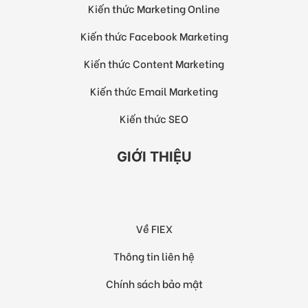
Kiến thức Marketing Online
Kiến thức Facebook Marketing
Kiến thức Content Marketing
Kiến thức Email Marketing
Kiến thức SEO
GIỚI THIỆU
Về FIEX
Thông tin liên hệ
Chính sách bảo mật