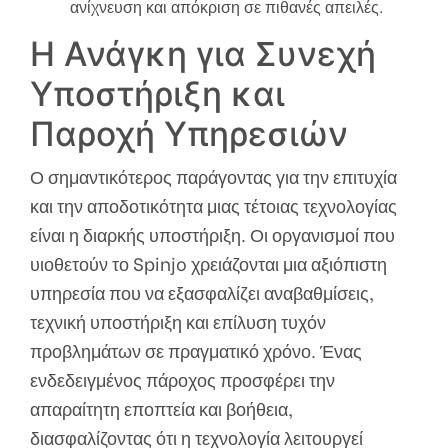
ανίχνευση και απόκριση σε πιθανές απειλές.
Η Ανάγκη για Συνεχή
Υποστήριξη και
Παροχή Υπηρεσιών
Ο σημαντικότερος παράγοντας για την επιτυχία
και την αποδοτικότητα μιας τέτοιας τεχνολογίας
είναι η διαρκής υποστήριξη. Οι οργανισμοί που
υιοθετούν το Spinjo χρειάζονται μια αξιόπιστη
υπηρεσία που να εξασφαλίζει αναβαθμίσεις,
τεχνική υποστήριξη και επίλυση τυχόν
προβλημάτων σε πραγματικό χρόνο. Ένας
ενδεδειγμένος πάροχος προσφέρει την
απαραίτητη εποπτεία και βοήθεια,
διασφαλίζοντας ότι η τεχνολογία λειτουργεί