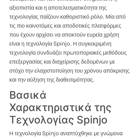
αξιοπιστία και η αποτελεσματικότητα της
τεχνολογίας παίζουν καθοριστικό ρόλο. Μία από
τις πιο καινοτόμες και αποδοτικές πλατφόρμες
που έχουν αρχίσει να αποκτούν ευρεία χρήση
είναι η τεχνολογία Spinjo. Η συγκεκριμένη
τεχνολογία συνδυάζει πρωτοποριακές μεθόδους
επεξεργασίας και διαχείρισης δεδομένων με
στόχο την ελαχιστοποίηση του χρόνου απόκρισης
και την αύξηση της διαθεσιμότητας.
Βασικά
Χαρακτηριστικά της
Τεχνολογίας Spinjo
Η τεχνολογία Spinjo αναπτύχθηκε με γνώμονα