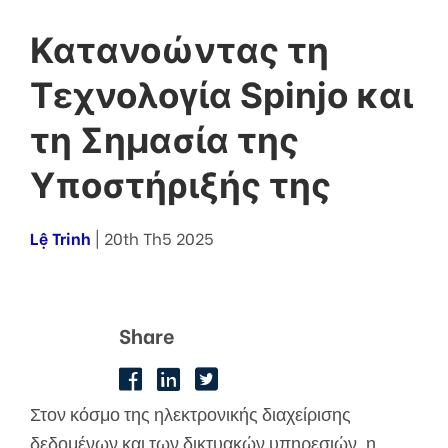
Κατανοώντας τη
Τεχνολογία Spinjo και
τη Σημασία της
Υποστήριξής της
Lệ Trinh
| 20th Th5 2025
Share
Στον κόσμο της ηλεκτρονικής διαχείρισης
δεδομένων και των δικτυακών υπηρεσιών, η