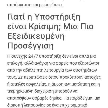
απρόσκοπτα και με συνέπεια.
Γιατί η Υποστήριξη
είναι Κρίσιμη; Μια Πιο
Εξειδικευμένη
Προσέγγιση
Η συνεχής 24/7 υποστήριξη δεν είναι απλά μια
επιλογή, αλλά ανάγκη για φορείς που εξαρτώνται
από την αδιάλειπτη λειτουργία των συστημάτων
τους. Σε περιπτώσεις όπου προκύπτουν αστοχίες
ή απειλές ασφαλείας, η άμεση αντιμετώπιση και η
τεκμηριωμένη διαχείριση μπορούν να
αποτρέψουν σοβαρές ζημίες. Για παράδειγμα, μια
διακοπή λειτουργίας σε ένα επιχειρηματικό