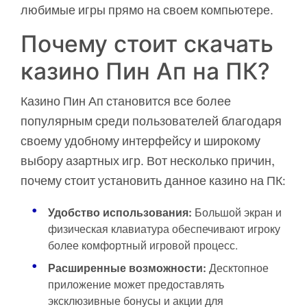
любимые игры прямо на своем компьютере.
Почему стоит скачать
казино Пин Ап на ПК?
Казино Пин Ап становится все более
популярным среди пользователей благодаря
своему удобному интерфейсу и широкому
выбору азартных игр. Вот несколько причин,
почему стоит установить данное казино на ПК:
Удобство использования:
Большой экран и
физическая клавиатура обеспечивают игроку
более комфортный игровой процесс.
Расширенные возможности:
Десктопное
приложение может предоставлять
эксклюзивные бонусы и акции для