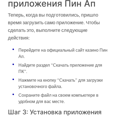
приложения Пин Ап
Теперь, когда вы подготовились, пришло
время загрузить само приложение. Чтобы
сделать это, выполните следующие
действия:
Перейдите на официальный сайт казино Пин
Ап.
Найдите раздел “Скачать приложение для
ПК”.
Нажмите на кнопку “Скачать” для загрузки
установочного файла.
Сохраните файл на своем компьютере в
удобном для вас месте.
Шаг 3: Установка приложения