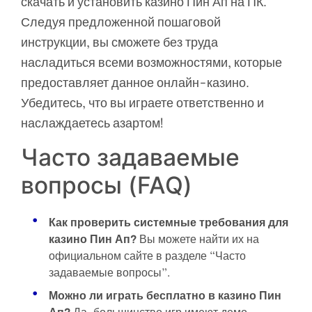
скачать и установить казино Пин Ап на ПК.
Следуя предложенной пошаговой
инструкции, вы сможете без труда
насладиться всеми возможностями, которые
предоставляет данное онлайн-казино.
Убедитесь, что вы играете ответственно и
наслаждаетесь азартом!
Часто задаваемые
вопросы (FAQ)
Как проверить системные требования для
казино Пин Ап?
Вы можете найти их на
официальном сайте в разделе “Часто
задаваемые вопросы”.
Можно ли играть бесплатно в казино Пин
Ап?
Да, большинство игр имеют демо-