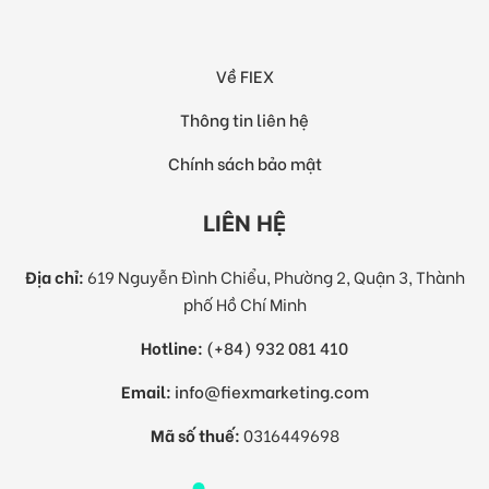
Về FIEX
Thông tin liên hệ
Chính sách bảo mật
LIÊN HỆ
Địa chỉ:
619 Nguyễn Đình Chiểu, Phường 2, Quận 3, Thành
phố Hồ Chí Minh
Hotline:
(+84) 932 081 410
Email:
info@fiexmarketing.com
Mã số thuế:
0316449698