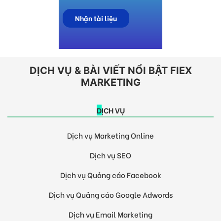
DỊCH VỤ & BÀI VIẾT NỔI BẬT FIEX
MARKETING
DỊCH VỤ
Dịch vụ Marketing Online
Dịch vụ SEO
Dịch vụ Quảng cáo Facebook
Dịch vụ Quảng cáo Google Adwords
Dịch vụ Email Marketing