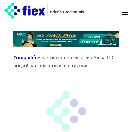
Brief & Credentials
Trang chủ
»
Как скачать казино Пин Ап на ПК:
подробная пошаговая инструкция