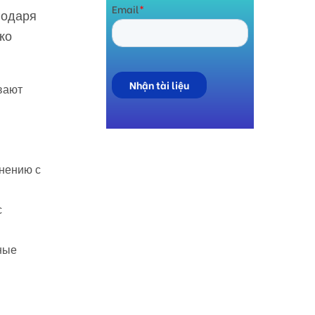
годаря
ко
вают
нению с
с
ные