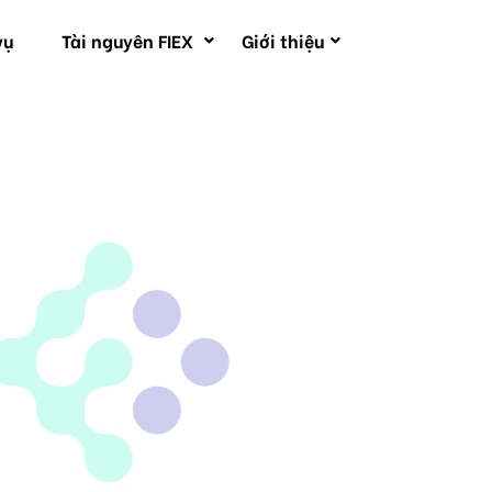
vụ
Tài nguyên FIEX
Giới thiệu