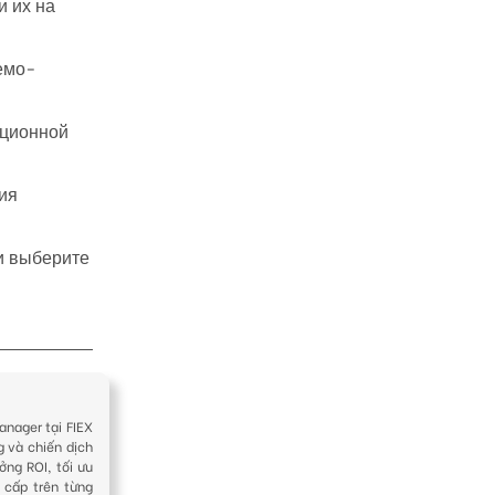
и их на
емо-
ационной
ция
и выберите
anager tại FIEX
g và chiến dịch
ởng ROI, tối ưu
 cấp trên từng