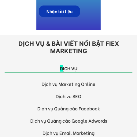
DỊCH VỤ & BÀI VIẾT NỔI BẬT FIEX
MARKETING
DỊCH VỤ
Dịch vụ Marketing Online
Dịch vụ SEO
Dịch vụ Quảng cáo Facebook
Dịch vụ Quảng cáo Google Adwords
Dịch vụ Email Marketing