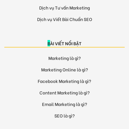
Dịch vụ Tư vấn Marketing
Dịch vụ Viết Bài Chuẩn SEO
BÀI VIẾT NỔI BẬT
Marketing là gì?
Marketing Online là gì?
Facebook Marketing là gì?
Content Marketing là gì?
Email Marketing là gì?
SEO là gì?