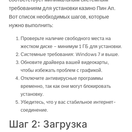
требованиям для установки казино Пин Ап.
Вот список необходимых шагов, которые
нужно выполнить:
Проверьте наличие свободного места на
жестком диске – минимум 1 ГБ для установки.
Системные требования: Windows 7 и выше.
Обновите драйвера вашей видеокарты,
чтобы избежать проблем с графикой.
Отключите антивирусные программы
временно, так как они могут блокировать
установку.
Убедитесь, что у вас стабильное интернет-
соединение.
Шаг 2: Загрузка