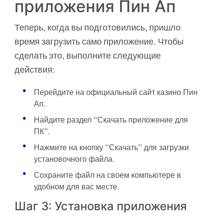
приложения Пин Ап
Теперь, когда вы подготовились, пришло
время загрузить само приложение. Чтобы
сделать это, выполните следующие
действия:
Перейдите на официальный сайт казино Пин
Ап.
Найдите раздел “Скачать приложение для
ПК”.
Нажмите на кнопку “Скачать” для загрузки
установочного файла.
Сохраните файл на своем компьютере в
удобном для вас месте.
Шаг 3: Установка приложения