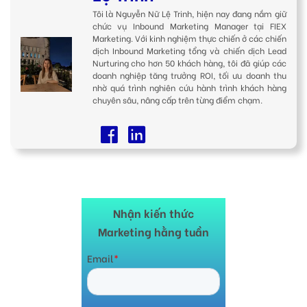
Tôi là Nguyễn Nữ Lệ Trinh, hiện nay đang nắm giữ
chức vụ Inbound Marketing Manager tại FIEX
Marketing. Với kinh nghiệm thực chiến ở các chiến
dịch Inbound Marketing tổng và chiến dịch Lead
Nurturing cho hơn 50 khách hàng, tôi đã giúp các
doanh nghiệp tăng trưởng ROI, tối ưu doanh thu
nhờ quá trình nghiên cứu hành trình khách hàng
chuyên sâu, nâng cấp trên từng điểm chạm.
Nhận kiến thức
Marketing hằng tuần