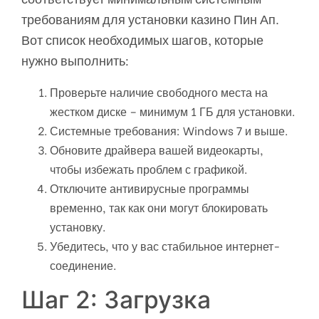
требованиям для установки казино Пин Ап.
Вот список необходимых шагов, которые
нужно выполнить:
Проверьте наличие свободного места на
жестком диске – минимум 1 ГБ для установки.
Системные требования: Windows 7 и выше.
Обновите драйвера вашей видеокарты,
чтобы избежать проблем с графикой.
Отключите антивирусные программы
временно, так как они могут блокировать
установку.
Убедитесь, что у вас стабильное интернет-
соединение.
Шаг 2: Загрузка