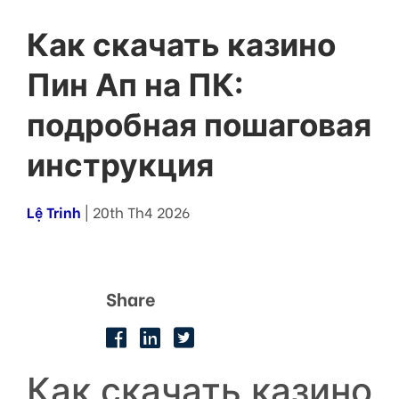
Как скачать казино
Пин Ап на ПК:
подробная пошаговая
инструкция
Lệ Trinh
| 20th Th4 2026
Share
Как скачать казино