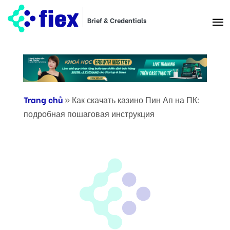
Brief & Credentials
Trang chủ
»
Как скачать казино Пин Ап на ПК:
подробная пошаговая инструкция