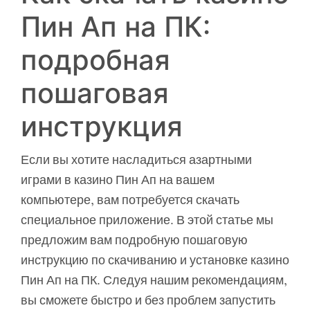
Пин Ап на ПК:
подробная
пошаговая
инструкция
Если вы хотите насладиться азартными
играми в казино Пин Ап на вашем
компьютере, вам потребуется скачать
специальное приложение. В этой статье мы
предложим вам подробную пошаговую
инструкцию по скачиванию и установке казино
Пин Ап на ПК. Следуя нашим рекомендациям,
вы сможете быстро и без проблем запустить