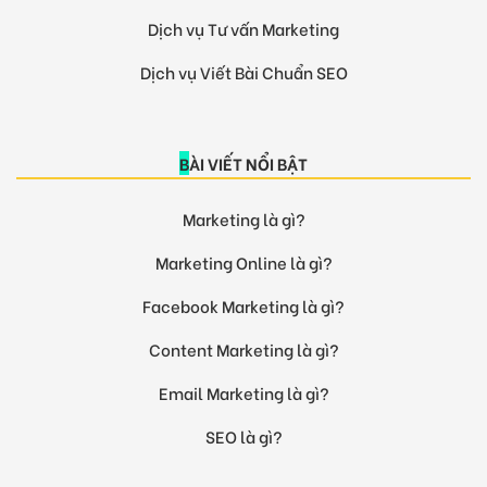
Dịch vụ Tư vấn Marketing
Dịch vụ Viết Bài Chuẩn SEO
BÀI VIẾT NỔI BẬT
Marketing là gì?
Marketing Online là gì?
Facebook Marketing là gì?
Content Marketing là gì?
Email Marketing là gì?
SEO là gì?