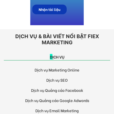
DỊCH VỤ & BÀI VIẾT NỔI BẬT FIEX
MARKETING
DỊCH VỤ
Dịch vụ Marketing Online
Dịch vụ SEO
Dịch vụ Quảng cáo Facebook
Dịch vụ Quảng cáo Google Adwords
Dịch vụ Email Marketing