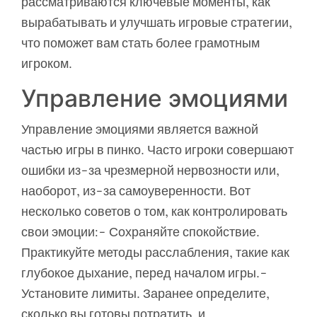
рассматриваются ключевые моменты, как
вырабатывать и улучшать игровые стратегии,
что поможет вам стать более грамотным
игроком.
Управление эмоциями
Управление эмоциями является важной
частью игры в пинко. Часто игроки совершают
ошибки из-за чрезмерной нервозности или,
наоборот, из-за самоуверенности. Вот
несколько советов о том, как контролировать
свои эмоции:- Сохраняйте спокойствие.
Практикуйте методы расслабления, такие как
глубокое дыхание, перед началом игры.-
Установите лимиты. Заранее определите,
сколько вы готовы потратить, и