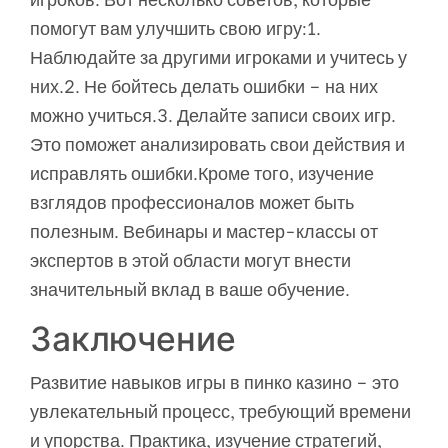
помогут вам улучшить свою игру:1.
Наблюдайте за другими игроками и учитесь у
них.2. Не бойтесь делать ошибки – на них
можно учиться.3. Делайте записи своих игр.
Это поможет анализировать свои действия и
исправлять ошибки.Кроме того, изучение
взглядов профессионалов может быть
полезным. Вебинары и мастер-классы от
экспертов в этой области могут внести
значительный вклад в ваше обучение.
Заключение
Развитие навыков игры в пинко казино – это
увлекательный процесс, требующий времени
и упорства. Практика, изучение стратегий,