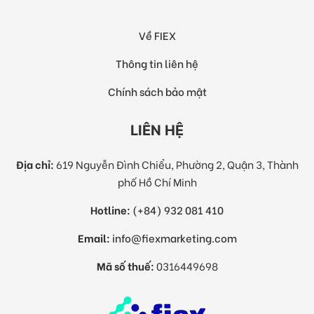
Về FIEX
Thông tin liên hệ
Chính sách bảo mật
LIÊN HỆ
Địa chỉ:
619 Nguyễn Đình Chiểu, Phường 2, Quận 3, Thành
phố Hồ Chí Minh
Hotline:
(+84) 932 081 410
Email:
info@fiexmarketing.com
Mã số thuế:
0316449698