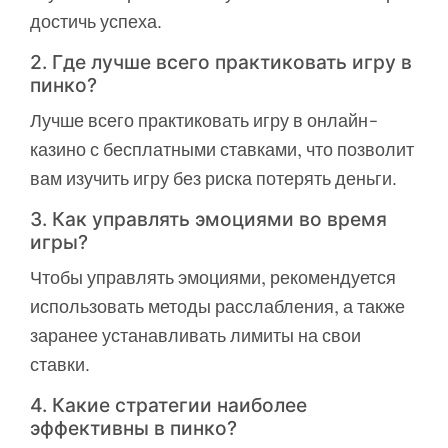
достичь успеха.
2. Где лучше всего практиковать игру в
пинко?
Лучше всего практиковать игру в онлайн-
казино с бесплатными ставками, что позволит
вам изучить игру без риска потерять деньги.
3. Как управлять эмоциями во время
игры?
Чтобы управлять эмоциями, рекомендуется
использовать методы расслабления, а также
заранее устанавливать лимиты на свои
ставки.
4. Какие стратегии наиболее
эффективны в пинко?