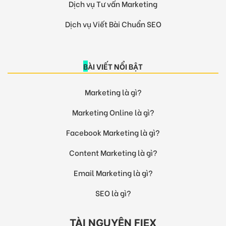
Dịch vụ Tư vấn Marketing
Dịch vụ Viết Bài Chuẩn SEO
BÀI VIẾT NỔI BẬT
Marketing là gì?
Marketing Online là gì?
Facebook Marketing là gì?
Content Marketing là gì?
Email Marketing là gì?
SEO là gì?
TÀI NGUYÊN FIEX