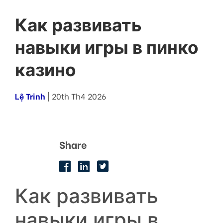
Как развивать
навыки игры в пинко
казино
Lệ Trinh
| 20th Th4 2026
Share
Как развивать
навыки игры в