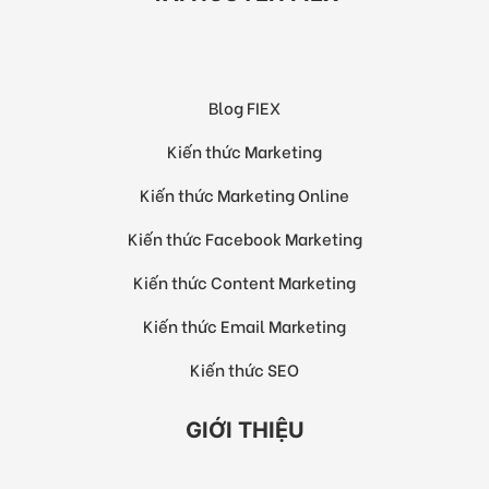
Blog FIEX
Kiến thức Marketing
Kiến thức Marketing Online
Kiến thức Facebook Marketing
Kiến thức Content Marketing
Kiến thức Email Marketing
Kiến thức SEO
GIỚI THIỆU