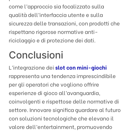
come l’approccio sia focalizzato sulla
qualità dell’interfaccia utente e sulla
sicurezza delle transazioni, con prodotti che
rispettano rigorose normative anti-
riciclaggio e di protezione dei dati.
Conclusioni
L’integrazione dei
slot con mini-giochi
rappresenta una tendenza imprescindibile
per gli operatori che vogliono offrire
esperienze di gioco all’avanguardia,
coinvolgenti e rispettose delle normative di
settore. Innovare significa guardare al futuro
con soluzioni tecnologiche che elevano il
valore dell’entertainment, promuovendo