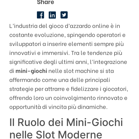
Share
L’industria del gioco d’azzardo online è in
costante evoluzione, spingendo operatori e
sviluppatori a inserire elementi sempre più
innovativi e immersivi. Tra le tendenze più
significative degli ultimi anni, l’integrazione
di
mini-giochi
nelle slot machine si sta
affermando come una delle principali
strategie per attrarre e fidelizzare i giocatori,
offrendo loro un coinvolgimento rinnovato e
opportunità di vincita più dinamiche.
Il Ruolo dei Mini-Giochi
nelle Slot Moderne