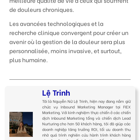
meilleure qualité de vie à ceux qui souffrent
de douleurs chroniques.
Les avancées technologiques et la
recherche clinique convergent pour créer un
avenir où la gestion de la douleur sera plus
personnalisée, moins invasive, et surtout,
plus humaine.
Lệ Trinh
Tôi là Nguyễn Nữ Lệ Trinh, hiện nay đang nắm giữ
chức vụ Inbound Marketing Manager tại FIEX
Marketing. Với kinh nghiệm thực chiến ở các chiến
dịch Inbound Marketing tổng và chiến dịch Lead
Nurturing cho hơn 50 khách hàng, tôi đã giúp các
doanh nghiệp tăng trưởng ROI, tối ưu doanh thu
nhờ quá trình nghiên cứu hành trình khách hàng