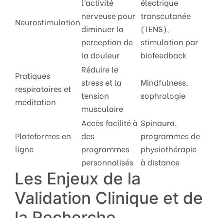
l’activité
électrique
nerveuse pour
transcutanée
Neurostimulation
diminuer la
(TENS),
perception de
stimulation par
la douleur
biofeedback
Réduire le
Pratiques
stress et la
Mindfulness,
respiratoires et
tension
sophrologie
méditation
musculaire
Accès facilité à
Spinaura,
Plateformes en
des
programmes de
ligne
programmes
physiothérapie
personnalisés
à distance
Les Enjeux de la
Validation Clinique et de
la Recherche