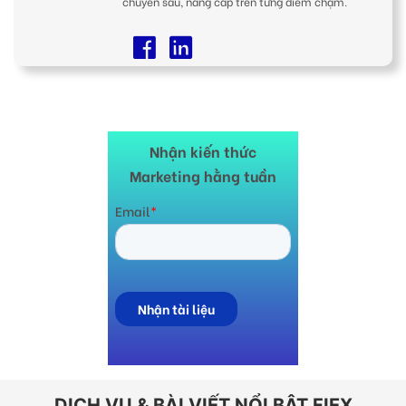
chuyên sâu, nâng cấp trên từng điểm chạm.
Nhận kiến thức
Marketing hằng tuần
DỊCH VỤ & BÀI VIẾT NỔI BẬT FIEX