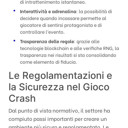
di intrattenimento istantaneo.
Interattività e adrenalina
: la possibilità di
decidere quando incassare permette al
giocatore di sentirsi protagonista e di
controllare l’evento.
Trasparenza delle regole
: grazie alle
tecnologie blockchain e alle verifiche RNG, la
trasparenza nei risultati si sta consolidando
come elemento di fiducia.
Le Regolamentazioni e
la Sicurezza nel Gioco
Crash
Dal punto di vista normativo, il settore ha
compiuto passi importanti per creare un
ambiente più sicuro e regolamentato. Le