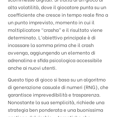
alta volatilità, dove il giocatore punta su un
coefficiente che cresce in tempo reale fino a
un punto imprevisto, momento in cui il
moltiplicatore “crasha” e il risultato viene
determinato. L’obiettivo principale è di
incassare la somma prima che il crash
avvenga, aggiungendo un elemento di
adrenalina e sfida psicologica accessibile
anche ai nuovi utenti.
Questo tipo di gioco si basa su un algoritmo
di generazione casuale di numeri (RNG), che
garantisce imprevedibilità e trasparenza.
Nonostante la sua semplicità, richiede una
strategia ben ponderata e una buonissima