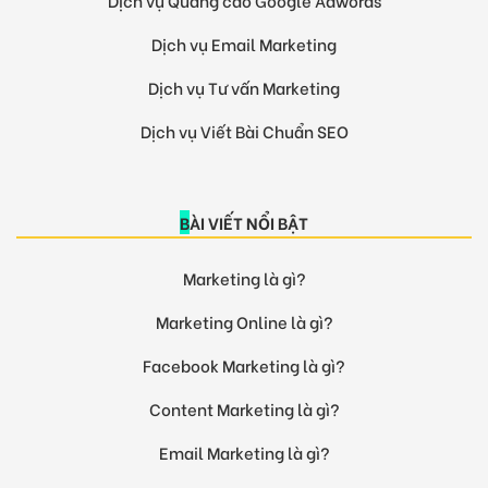
Dịch vụ Quảng cáo Google Adwords
Dịch vụ Email Marketing
Dịch vụ Tư vấn Marketing
Dịch vụ Viết Bài Chuẩn SEO
BÀI VIẾT NỔI BẬT
Marketing là gì?
Marketing Online là gì?
Facebook Marketing là gì?
Content Marketing là gì?
Email Marketing là gì?