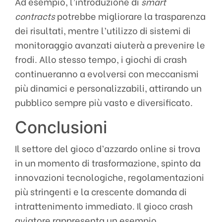
Ad esempio, l’introduzione di
smart
contracts
potrebbe migliorare la trasparenza
dei risultati, mentre l’utilizzo di sistemi di
monitoraggio avanzati aiuterà a prevenire le
frodi. Allo stesso tempo, i giochi di crash
continueranno a evolversi con meccanismi
più dinamici e personalizzabili, attirando un
pubblico sempre più vasto e diversificato.
Conclusioni
Il settore del gioco d’azzardo online si trova
in un momento di trasformazione, spinto da
innovazioni tecnologiche, regolamentazioni
più stringenti e la crescente domanda di
intrattenimento immediato. Il gioco crash
aviatore rappresenta un esempio