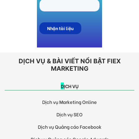
DỊCH VỤ & BÀI VIẾT NỔI BẬT FIEX
MARKETING
DỊCH VỤ
Dịch vụ Marketing Online
Dịch vụ SEO
Dịch vụ Quảng cáo Facebook