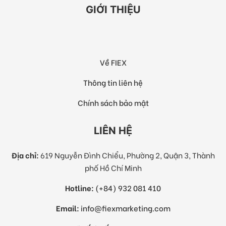
GIỚI THIỆU
Về FIEX
Thông tin liên hệ
Chính sách bảo mật
LIÊN HỆ
Địa chỉ:
619 Nguyễn Đình Chiểu, Phường 2, Quận 3, Thành
phố Hồ Chí Minh
Hotline:
(+84) 932 081 410
Email:
info@fiexmarketing.com