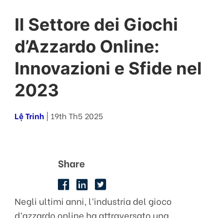
Il Settore dei Giochi
d’Azzardo Online:
Innovazioni e Sfide nel
2023
Lệ Trinh
| 19th Th5 2025
Share
Negli ultimi anni, l’industria del gioco
d’azzardo online ha attraversato una