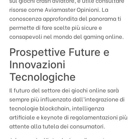
sul giochi crash aviatore, è utile consultare
risorse come Aviamaster Opinioni. La
conoscenza approfondita del panorama ti
permette di fare scelte più sicure e
consapevoli nel mondo del gaming online.
Prospettive Future e
Innovazioni
Tecnologiche
Il futuro del settore dei giochi online sarà
sempre più influenzato dall’integrazione di
tecnologie blockchain, intelligenza
artificiale e keynote di regolamentazioni più
attente alla tutela dei consumatori.