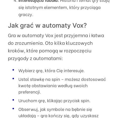
się istotnym elementem, który przyciąga
graczy.
Jak grać w automaty Vox?
Gra w automaty Vox jest przyjemna i łatwa
do zrozumienia. Oto kilka kluczowych
kroków, które pomogą w rozpoczęciu
przygody z automatami:
Wybierz grę, która Cię interesuje.
Ustal stawkę na spin – możesz dostosować
kwotę obstawiania według swoich
preferencji.
Uruchom grę, klikając przycisk spin.
Obserwuj, jak symbole na bębnie się
układają – gra kończy się, gdy uzyskasz