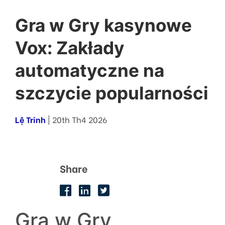
Gra w Gry kasynowe
Vox: Zakłady
automatyczne na
szczycie popularności
Lệ Trinh
| 20th Th4 2026
Share
Gra w Gry