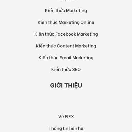
Kiến thức Marketing
Kiến thức Marketing Online
Kiến thức Facebook Marketing
Kiến thức Content Marketing
Kiến thức Email Marketing
Kiến thức SEO
GIỚI THIỆU
Về FIEX
Thông tin liên hệ