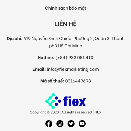
Chính sách bảo mật
LIÊN HỆ
Địa chỉ:
619 Nguyễn Đình Chiểu, Phường 2, Quận 3, Thành
phố Hồ Chí Minh
Hotline:
(+84) 932 081 410
Email:
info@fiexmarketing.com
Mã số thuế:
0316449698
Copyright © 2020 | All rights reserved | FIEX