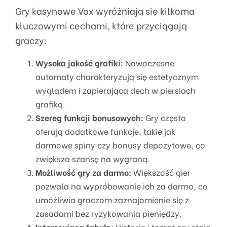
Gry kasynowe Vox wyróżniają się kilkoma
kluczowymi cechami, które przyciągają
graczy:
Wysoka jakość grafiki:
Nowoczesne
automaty charakteryzują się estetycznym
wyglądem i zapierającą dech w piersiach
grafiką.
Szereg funkcji bonusowych:
Gry często
oferują dodatkowe funkcje, takie jak
darmowe spiny czy bonusy depozytowe, co
zwiększa szansę na wygraną.
Możliwość gry za darmo:
Większość gier
pozwala na wypróbowanie ich za darmo, co
umożliwia graczom zaznajomienie się z
zasadami bez ryzykowania pieniędzy.
Interesująca fabuła:
Historia i temat gry stają