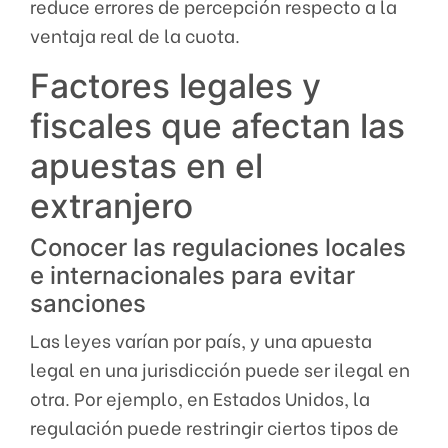
reduce errores de percepción respecto a la
ventaja real de la cuota.
Factores legales y
fiscales que afectan las
apuestas en el
extranjero
Conocer las regulaciones locales
e internacionales para evitar
sanciones
Las leyes varían por país, y una apuesta
legal en una jurisdicción puede ser ilegal en
otra. Por ejemplo, en Estados Unidos, la
regulación puede restringir ciertos tipos de