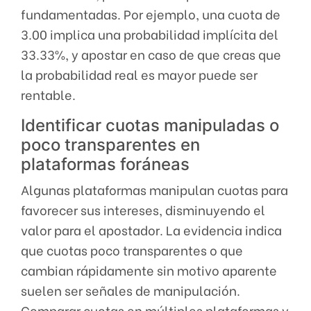
fundamentadas. Por ejemplo, una cuota de
3.00 implica una probabilidad implícita del
33.33%, y apostar en caso de que creas que
la probabilidad real es mayor puede ser
rentable.
Identificar cuotas manipuladas o
poco transparentes en
plataformas foráneas
Algunas plataformas manipulan cuotas para
favorecer sus intereses, disminuyendo el
valor para el apostador. La evidencia indica
que cuotas poco transparentes o que
cambian rápidamente sin motivo aparente
suelen ser señales de manipulación.
Comparar cuotas en múltiples plataformas y