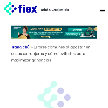
Brief & Credentials
Trang chủ
»
Errores comunes al apostar en
casas extranjeras y cómo evitarlos para
maximizar ganancias