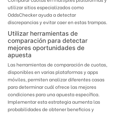
utilizar sitios especializados como
OddsChecker ayuda a detectar
discrepancias y evitar caer en estas trampas.
Utilizar herramientas de
comparación para detectar
mejores oportunidades de
apuesta
Las herramientas de comparación de cuotas,
disponibles en varias plataformas y apps
móviles, permiten analizar diferentes casas
para determinar cuál ofrece las mejores
condiciones para una apuesta específica.
Implementar esta estrategia aumenta las
probabilidades de obtener beneficios y