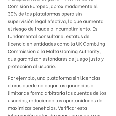
Comisión Europea, aproximadamente el
30% de las plataformas opera sin
supervisión legal efectiva, lo que aumenta
el riesgo de fraude o incumplimiento. Es
fundamental consultar el estatus de
licencia en entidades como la UK Gambling
Commission o la Malta Gaming Authority,
que garantizan estándares de juego justo y
protección al usuario.
Por ejemplo, una plataforma sin licencias
claras puede no pagar las ganancias o
limitar de forma arbitraria las cuentas de los
usuarios, reduciendo las oportunidades de
maximizar beneficios. Verificar esta
información antes de crear una cuenta es