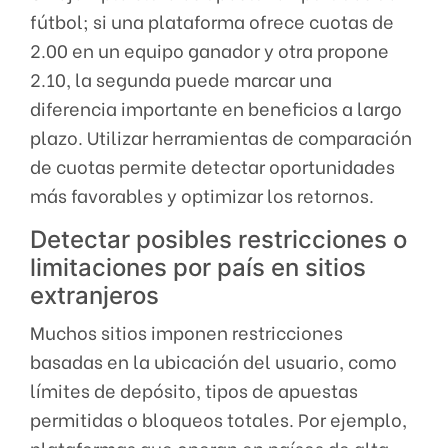
fútbol; si una plataforma ofrece cuotas de
2.00 en un equipo ganador y otra propone
2.10, la segunda puede marcar una
diferencia importante en beneficios a largo
plazo. Utilizar herramientas de comparación
de cuotas permite detectar oportunidades
más favorables y optimizar los retornos.
Detectar posibles restricciones o
limitaciones por país en sitios
extranjeros
Muchos sitios imponen restricciones
basadas en la ubicación del usuario, como
límites de depósito, tipos de apuestas
permitidas o bloqueos totales. Por ejemplo,