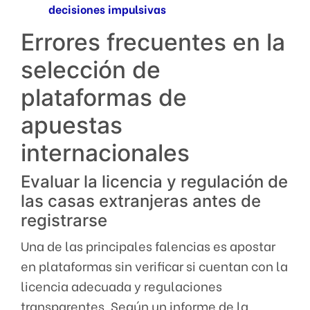
decisiones impulsivas
Errores frecuentes en la
selección de
plataformas de
apuestas
internacionales
Evaluar la licencia y regulación de
las casas extranjeras antes de
registrarse
Una de las principales falencias es apostar
en plataformas sin verificar si cuentan con la
licencia adecuada y regulaciones
transparentes. Según un informe de la