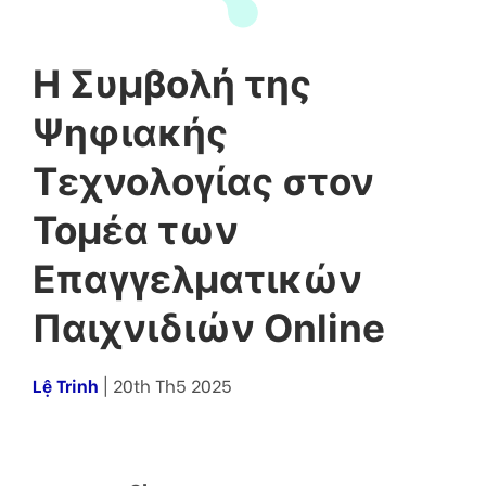
Η Συμβολή της
Ψηφιακής
Τεχνολογίας στον
Τομέα των
Επαγγελματικών
Παιχνιδιών Online
Lệ Trinh
| 20th Th5 2025