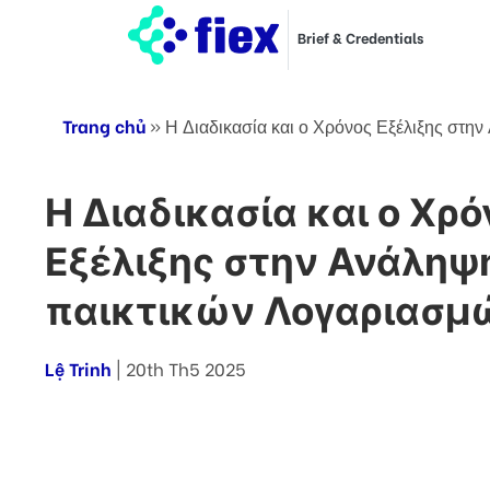
Brief & Credentials
Trang chủ
»
Η Διαδικασία και ο Χρόνος Εξέλιξης στη
Η Διαδικασία και ο Χρό
Εξέλιξης στην Ανάληψ
παικτικών Λογαριασμ
Lệ Trinh
| 20th Th5 2025