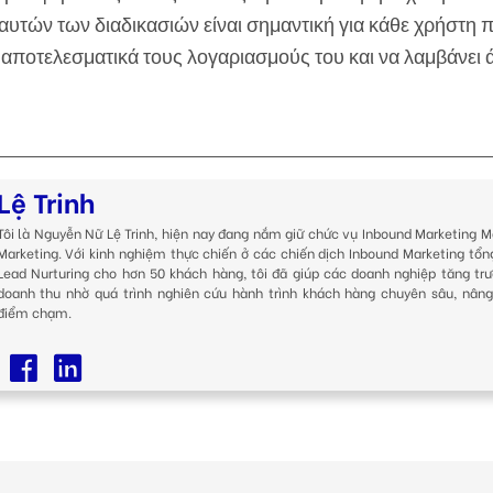
αυτών των διαδικασιών είναι σημαντική για κάθε χρήστη 
αι αποτελεσματικά τους λογαριασμούς του και να λαμβάνει 
Lệ Trinh
Tôi là Nguyễn Nữ Lệ Trinh, hiện nay đang nắm giữ chức vụ Inbound Marketing M
Marketing. Với kinh nghiệm thực chiến ở các chiến dịch Inbound Marketing tổn
Lead Nurturing cho hơn 50 khách hàng, tôi đã giúp các doanh nghiệp tăng trư
doanh thu nhờ quá trình nghiên cứu hành trình khách hàng chuyên sâu, nâng
điểm chạm.