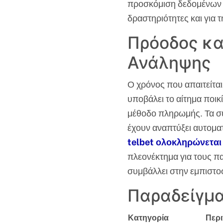
προσκόμιση δεδομένων 
δραστηριότητες και για 
Πρόοδος κα
Ανάληψης
Ο χρόνος που απαιτείτα
υποβάλει το αίτημα ποικ
μέθοδο πληρωμής. Τα σύ
έχουν αναπτύξει αυτοματ
telbet ολοκληρώνεται
πλεονέκτημα για τους πα
συμβάλλει στην εμπιστ
Παραδείγμα
Κατηγορία
Περ