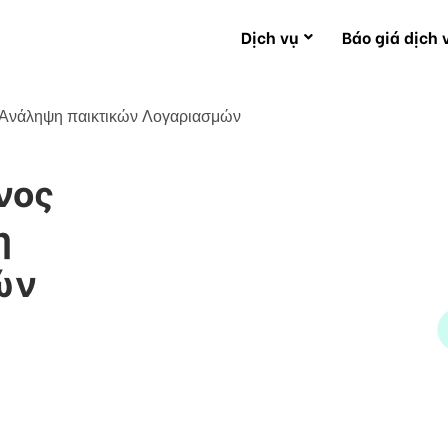
Dịch vụ
Báo giá dịch 
ν Ανάληψη παικτικών Λογαριασμών
νος
η
ών