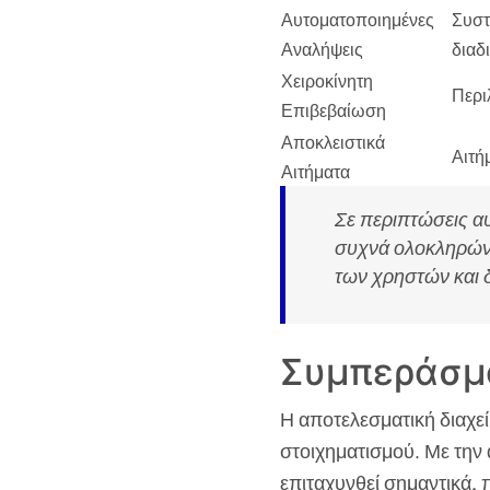
Αυτοματοποιημένες
Συστ
Αναλήψεις
διαδ
Χειροκίνητη
Περι
Επιβεβαίωση
Αποκλειστικά
Αιτή
Αιτήματα
Σε περιπτώσεις α
συχνά ολοκληρώνε
των χρηστών και 
Συμπεράσμ
Η αποτελεσματική διαχεί
στοιχηματισμού. Με την
επιταχυνθεί σημαντικά, 