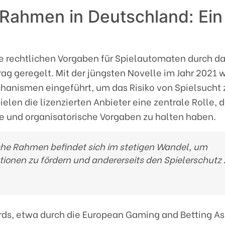
 Rahmen in Deutschland: Ein
ie rechtlichen Vorgaben für Spielautomaten durch d
rag geregelt. Mit der jüngsten Novelle im Jahr 2021
hanismen eingeführt, um das Risiko von Spielsucht 
ielen die lizenzierten Anbieter eine zentrale Rolle, d
e und organisatorische Vorgaben zu halten haben.
che Rahmen befindet sich im stetigen Wandel, um
ationen zu fördern und andererseits den Spielerschutz
rds, etwa durch die European Gaming and Betting As