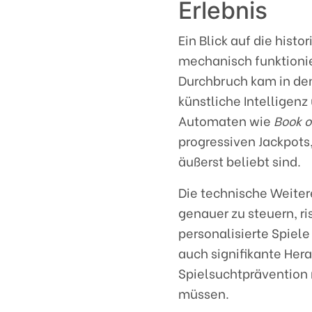
Erlebnis
Ein Blick auf die histo
mechanisch funktionie
Durchbruch kam in den
künstliche Intelligenz
Automaten wie
Book o
progressiven Jackpots,
äußerst beliebt sind.
Die technische Weiter
genauer zu steuern, ri
personalisierte Spiel
auch signifikante Her
Spielsuchtprävention 
müssen.