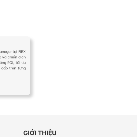
anager tại FIEX
g và chiến dịch
ởng ROI, tối ưu
 cấp trên từng
GIỚI THIỆU