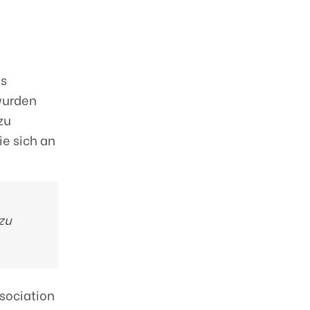
as
 wurden
zu
ie sich an
 zu
sociation