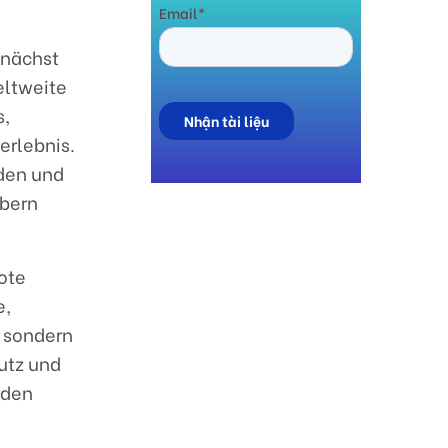
nächst
eltweite
s,
erlebnis.
nden und
ibern
ote
e,
, sondern
utz und
rden