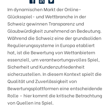
Im dynamischen Markt der Online-
Glücksspiel- und Wettbranche in der
Schweiz gewinnen Transparenz und
Glaubwürdigkeit zunehmend an Bedeutung.
Während die Schweiz eine der grundsoliden
Regulierungssysteme in Europa etabliert
hat, ist die Bewertung von Wettanbietern
essenziell, um verantwortungsvolles Spiel,
Sicherheit und Kundenzufriedenheit
sicherzustellen. In diesem Kontext spielt die
Qualität und Zuverlässigkeit von
Bewertungsplattformen eine entscheidende
Rolle – hier kommt die kritische Betrachtung
von Quellen ins Spiel.