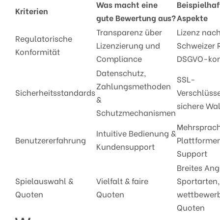
Was macht eine
Beispielhaf
Kriterien
gute Bewertung aus?
Aspekte
Transparenz über
Lizenz nac
Regulatorische
Lizenzierung und
Schweizer 
Konformität
Compliance
DSGVO-ko
Datenschutz,
SSL-
Zahlungsmethoden
Sicherheitsstandards
Verschlüss
&
sichere Wal
Schutzmechanismen
Mehrsprach
Intuitive Bedienung &
Benutzererfahrung
Plattforme
Kundensupport
Support
Breites An
Spielauswahl &
Vielfalt & faire
Sportarten,
Quoten
Quoten
wettbewerb
Quoten