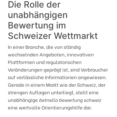
Die Rolle der
unabhängigen
Bewertung im
Schweizer Wettmarkt
In einer Branche, die von ständig
wechselnden Angeboten, innovativen
Plattformen und regulatorischen
Veränderungen geprägt ist, sind Verbraucher
auf verlässliche Informationen angewiesen.
Gerade in einem Markt wie der Schweiz, der
strengen Auflagen unterliegt, stellt eine
unabhängige
betnella bewertung schweiz
eine wertvolle Orientierungshilfe dar.