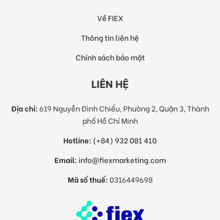
Về FIEX
Thông tin liên hệ
Chính sách bảo mật
LIÊN HỆ
Địa chỉ:
619 Nguyễn Đình Chiểu, Phường 2, Quận 3, Thành
phố Hồ Chí Minh
Hotline:
(+84) 932 081 410
Email:
info@fiexmarketing.com
Mã số thuế:
0316449698