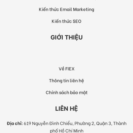
Kiến thức Email Marketing
Kiến thức SEO
GIỚI THIỆU
Về FIEX
Thông tin liên hệ
Chính sách bảo mật
LIÊN HỆ
Địa chỉ:
619 Nguyễn Đình Chiểu, Phường 2, Quận 3, Thành
phố Hồ Chí Minh