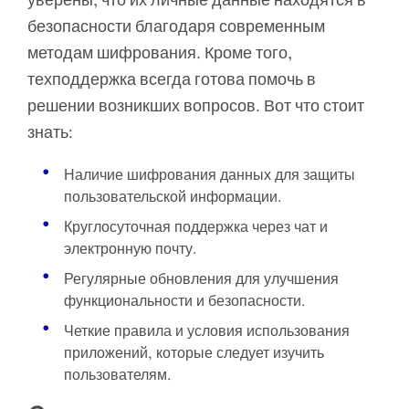
безопасности благодаря современным
методам шифрования. Кроме того,
техподдержка всегда готова помочь в
решении возникших вопросов. Вот что стоит
знать:
Наличие шифрования данных для защиты
пользовательской информации.
Круглосуточная поддержка через чат и
электронную почту.
Регулярные обновления для улучшения
функциональности и безопасности.
Четкие правила и условия использования
приложений, которые следует изучить
пользователям.