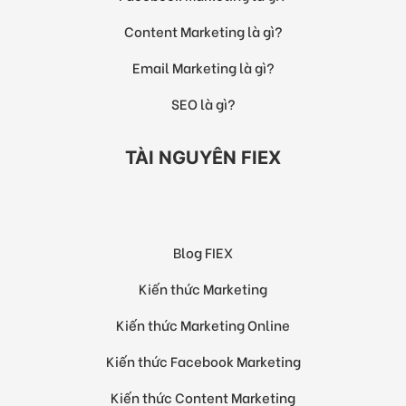
Content Marketing là gì?
Email Marketing là gì?
SEO là gì?
TÀI NGUYÊN FIEX
Blog FIEX
Kiến thức Marketing
Kiến thức Marketing Online
Kiến thức Facebook Marketing
Kiến thức Content Marketing