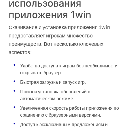
использования
приложения 1win
Скачивание и установка приложения 1win
предоставляет игрокам множество
преимуществ. Вот несколько ключевых
аспектов:
Удобство доступа к играм без необходимости
открывать браузер.
Быстрая загрузка и запуск игр.
Поиск и установка обновлений в
автоматическом режиме.
Увеличенная скорость работы приложения по
сравнению с браузерными версиями.
Доступ к эксклюзивным предложениям и