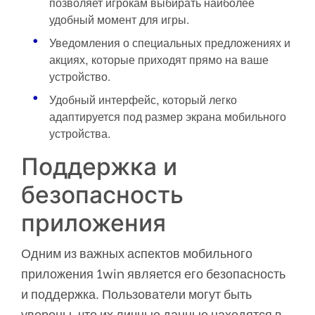
позволяет игрокам выбирать наиболее
удобный момент для игры.
Уведомления о специальных предложениях и
акциях, которые приходят прямо на ваше
устройство.
Удобный интерфейс, который легко
адаптируется под размер экрана мобильного
устройства.
Поддержка и
безопасность
приложения
Одним из важных аспектов мобильного
приложения 1win является его безопасность
и поддержка. Пользователи могут быть
уверены, что их личные данные находятся в